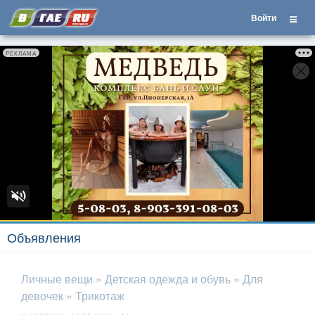
Войти
РЕКЛАМА
Объявления
Личные вещи
»
Детская одежда и обувь
»
Для
девочек
»
Трикотаж