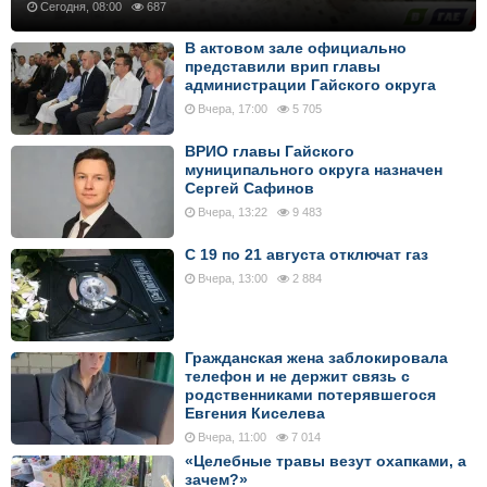
Сегодня, 08:00
687
В актовом зале официально
представили врип главы
администрации Гайского округа
Вчера, 17:00
5 705
ВРИО главы Гайского
муниципального округа назначен
Сергей Сафинов
Вчера, 13:22
9 483
С 19 по 21 августа отключат газ
Вчера, 13:00
2 884
Гражданская жена заблокировала
телефон и не держит связь с
родственниками потерявшегося
Евгения Киселева
Вчера, 11:00
7 014
«Целебные травы везут охапками, а
зачем?»