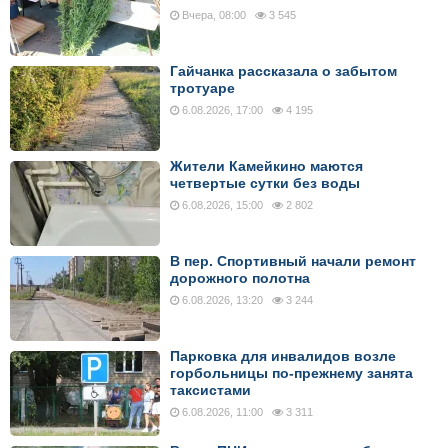
Вчера, 08:00
3 545
Гайчанка рассказала о забытом
тротуаре
6.08.2026, 17:00
4 195
Жители Камейкино маются
четвертые сутки без воды
6.08.2026, 15:00
2 802
В пер. Спортивный начали ремонт
дорожного полотна
6.08.2026, 13:20
3 244
Парковка для инвалидов возле
горбольницы по-прежнему занята
таксистами
6.08.2026, 11:00
3 311