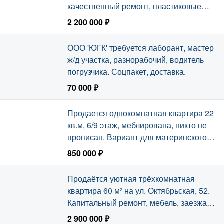
качественный ремонт, пластиковые
окна, балкон застеклён.
2 200 000 ₽
Сегодня, 17:11
ООО 'ЮГК' требуется лаборант, мастер
ж/д участка, разнорабочий, водитель
погрузчика. Соцпакет, доставка.
70 000 ₽
Сегодня, 17:10
Продается однокомнатная квартира 22
кв.м, 6/9 этаж, меблирована, никто не
прописан. Вариант для материнского
капитала.
850 000 ₽
Сегодня, 17:10
Продаётся уютная трёхкомнатная
квартира 60 м² на ул. Октябрьская, 52.
Капитальный ремонт, мебель, заезжай и
живи.
2 900 000 ₽