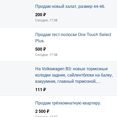
Продам новый халат, размер 44-46.
200 ₽
Сегодня, 17:38
Продам тест-полоски One Touch Select
Plus.
500 ₽
Сегодня, 17:38
На Volkswagen B3: новые тормозные
колодки задние, сайлентблоки на балку,
вакуумник, главный тормозной,
глушитель, крышка багажника
111 ₽
универсал.
Сегодня, 17:38
Продам трёхкомнатную квартиру.
2 500 ₽
Сегодня, 17:37