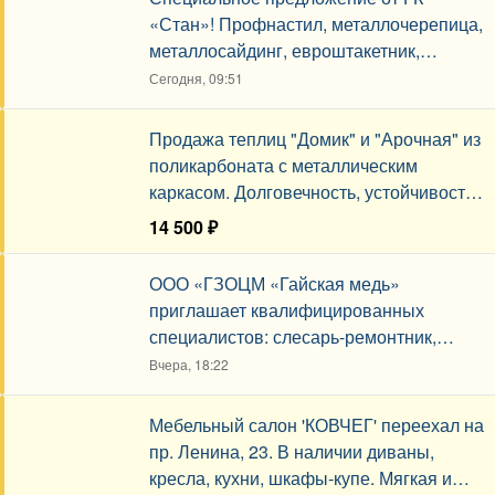
«Стан»! Профнастил, металлочерепица,
металлосайдинг, евроштакетник,
водосточные системы, кровельные
Сегодня, 09:51
аксессуары, теплицы.
Продажа теплиц "Домик" и "Арочная" из
поликарбоната с металлическим
каркасом. Долговечность, устойчивость,
эстетичный дизайн.
14 500 ₽
Сегодня, 09:51
ООО «ГЗОЦМ «Гайская медь»
приглашает квалифицированных
специалистов: слесарь-ремонтник,
электромонтёр, оператор линии,
Вчера, 18:22
машинист крана.
Мебельный салон 'КОВЧЕГ' переехал на
пр. Ленина, 23. В наличии диваны,
кресла, кухни, шкафы-купе. Мягкая и