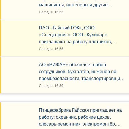
машинисты, инженеры и другие
специалисты. Режим работы: пн-пт 8-17.
Сегодня, 16:55
ПАО «Гайский ГОК», ООО
«Спецсервис», ООО «Кулинар»
приглашают на работу плотников,
слесарей, сварщиков, поваров,
Сегодня, 16:55
уборщиков.
АО «РИФАР» объявляет набор
сотрудников: бухгалтер, инженер по
промбезопасности, транспортировщик,
слесарь-ремонтник, электромонтер и
Сегодня, 16:39
другие вакансии.
Птицефабрика Гайская приглашает на
работу: охранник, рабочие цехов,
слесарь-ремонтник, электромонтёр,