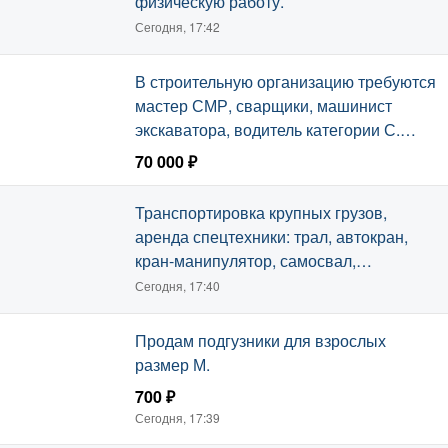
физическую работу.
Сегодня, 17:42
В строительную организацию требуются
мастер СМР, сварщики, машинист
экскаватора, водитель категории С.
График 6/1, официальное
70 000 ₽
трудоустройство.
Сегодня, 17:40
Транспортировка крупных грузов,
аренда спецтехники: трал, автокран,
кран-манипулятор, самосвал,
экскаватор-погрузчик, автовышка.
Сегодня, 17:40
Продам подгузники для взрослых
размер М.
700 ₽
Сегодня, 17:39