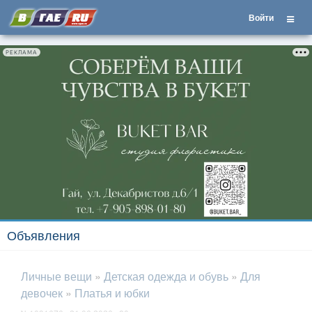
Войти
РЕКЛАМА
Объявления
Личные вещи
»
Детская одежда и обувь
»
Для
девочек
»
Платья и юбки