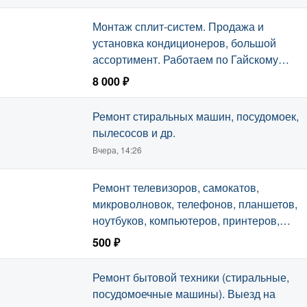
техники.
Вчера, 14:35
Монтаж сплит-систем. Продажа и
установка кондиционеров, большой
ассортимент. Работаем по Гайскому
району.
8 000 ₽
Вчера, 14:31
Ремонт стиральных машин, посудомоек,
пылесосов и др.
Вчера, 14:26
Ремонт телевизоров, самокатов,
микроволновок, телефонов, планшетов,
ноутбуков, компьютеров, принтеров,
игровых консолей и геймпадов.
500 ₽
Вчера, 13:55
Ремонт бытовой техники (стиральные,
посудомоечные машины). Выезд на