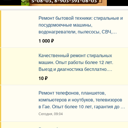
Ремонт бытовой техники: стиральные и
посудомоечные машины,
водонагреватели, пылесосы, СВЧ,
электроплиты. Гарантия.
1 000 ₽
Сегодня, 10:56
Качественный ремонт стиральных
машин. Опыт работы более 12 лет.
Выезд и диагностика бесплатно.
Гарантия от 12 месяцев.
10 ₽
Сегодня, 09:54
Ремонт телефонов, планшетов,
компьютеров и ноутбуков, телевизоров
в Гае. Опыт более 10 лет, гарантия до 1
года.
Сегодня, 09:04