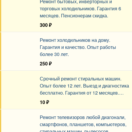
Ремонт бытовых, инверторных и
торговых холодильников. Гарантия 6
месяцев. Пенсионерам скидка.
300 ₽
Сегодня, 08:01
Ремонт холодильников на дому.
Гарантия и качество. Опыт работы
более 30 лет.
250 ₽
Вчера, 22:57
Срочный ремонт стиральных машин.
Опыт более 12 лет. Выезд и диагностика
бесплатно. Гарантия от 12 месяцев.
Установка и продажа б/у машин.
10 ₽
Вчера, 15:09
Ремонт телевизоров любой диагонали,
смартфонов, планшетов, компьютеров,
стиральных машин, пылесосов,