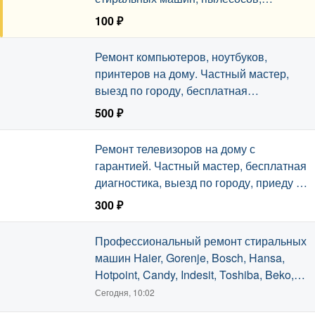
микроволновых печей и другой техники.
100 ₽
Выезд на дом.
Вчера, 14:05
Ремонт компьютеров, ноутбуков,
принтеров на дому. Частный мастер,
выезд по городу, бесплатная
диагностика. Установка Windows,
500 ₽
удаление вирусов, чистка, апгрейд.
Сегодня, 10:57
Ремонт телевизоров на дому с
гарантией. Частный мастер, бесплатная
диагностика, выезд по городу, приеду в
день обращения.
300 ₽
Сегодня, 10:57
Профессиональный ремонт стиральных
машин Haier, Gorenje, Bosch, Hansa,
Hotpoint, Candy, Indesit, Toshiba, Beko,
LG, Samsung и других.
Сегодня, 10:02