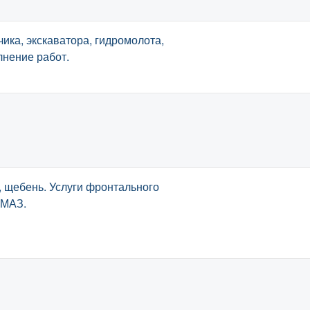
чика, экскаватора, гидромолота,
лнение работ.
а, щебень. Услуги фронтального
АМАЗ.