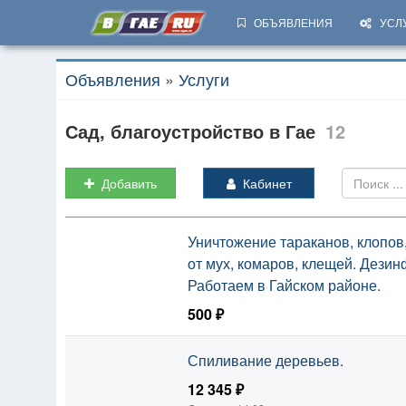
ОБЪЯВЛЕНИЯ
УСЛ
Объявления
»
Услуги
Сад, благоустройство в Гае
12
Добавить
Кабинет
Уничтожение тараканов, клопов
от мух, комаров, клещей. Дези
Работаем в Гайском районе.
500 ₽
Сегодня, 14:26
Спиливание деревьев.
12 345 ₽