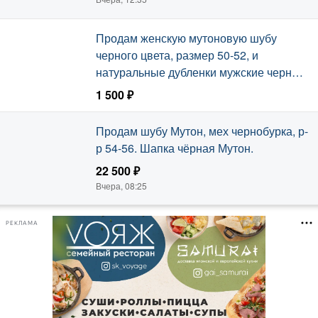
Продам женскую мутоновую шубу
черного цвета, размер 50-52, и
натуральные дубленки мужские черные
и коричневые, размер 48-52.
1 500 ₽
Вчера, 09:45
Продам шубу Мутон, мех чернобурка, р-
р 54-56. Шапка чёрная Мутон.
22 500 ₽
Вчера, 08:25
РЕКЛАМА