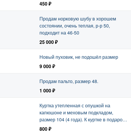
450 ₽
Продам норковую шубу в хорошем
состоянии, очень теплая, р-р 50,
подходит на 46-50
25 000 ₽
Новый пуховик, не подошёл размер
9 000 ₽
Продам пальто, размер 48.
1 000 ₽
Куртка утепленная с опушкой на
капюшоне и меховым подкладом,
размер 104 (4 года). К куртке в подарок
штаны 1,5-2 года.
800 ₽