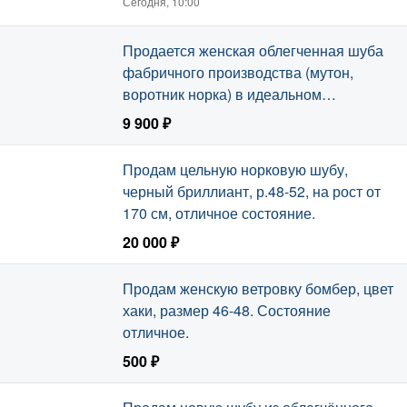
Сегодня, 10:00
Продается женская облегченная шуба
фабричного производства (мутон,
воротник норка) в идеальном
состоянии.
9 900 ₽
Сегодня, 10:00
Продам цельную норковую шубу,
черный бриллиант, р.48-52, на рост от
170 см, отличное состояние.
20 000 ₽
Сегодня, 09:40
Продам женскую ветровку бомбер, цвет
хаки, размер 46-48. Состояние
отличное.
500 ₽
Сегодня, 09:40