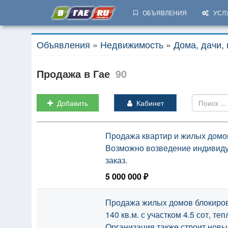
ОБЪЯВЛЕНИЯ
УСЛ
Объявления
»
Недвижимость
»
Дома, дачи,
Продажа в Гае
90
Добавить
Кабинет
Продажа квартир и жилых домов
Возможно возведение индивиду
заказ.
5 000 000 ₽
Сегодня, 22:10
Продажа жилых домов блокиров
140 кв.м. с участком 4.5 сот, те
Организация также строит нов