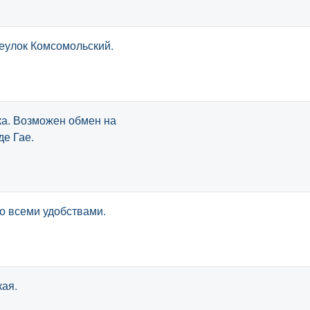
еулок Комсомольский.
ка. Возможен обмен на
де Гае.
со всеми удобствами.
кая.