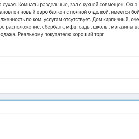
а сухая. Комнаты раздельные, зал с кухней совмещен. Окна 
тановлен новый евро балкон с полной отделкой, имеется бо
лженность по ком. услугам отсутствует. Дом кирпичный, оч
ое расположение: сбербанк, мфц, сады, школы, магазины в
родажа. Реальному покупателю хороший торг