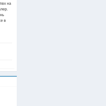
пвх на
йлер.
ень
се в