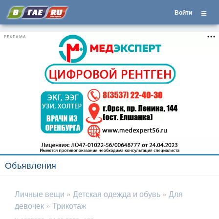
Войти
РЕКЛАМА
Объявления
Личные вещи
»
Детская одежда и обувь
»
Для
девочек
»
Трикотаж