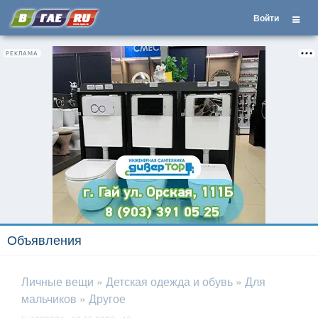
Войти
РЕКЛАМА
Объявления
Личные вещи
»
Детская одежда и обувь
»
Для
мальчиков
»
Другое