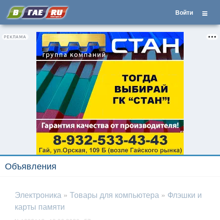
Войти
РЕКЛАМА
Объявления
Электроника
»
Товары для компьютера
»
Флэшки и
карты памяти