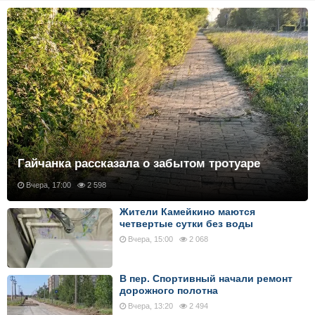
Гайчанка рассказала о забытом тротуаре
Вчера, 17:00
2 598
Жители Камейкино маются
четвертые сутки без воды
Вчера, 15:00
2 068
В пер. Спортивный начали ремонт
дорожного полотна
Вчера, 13:20
2 494