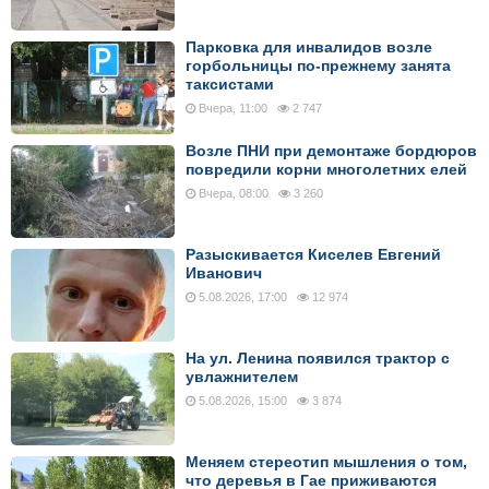
Парковка для инвалидов возле
горбольницы по-прежнему занята
таксистами
Вчера, 11:00
2 747
Возле ПНИ при демонтаже бордюров
повредили корни многолетних елей
Вчера, 08:00
3 260
Разыскивается Киселев Евгений
Иванович
5.08.2026, 17:00
12 974
На ул. Ленина появился трактор с
увлажнителем
5.08.2026, 15:00
3 874
Меняем стереотип мышления о том,
что деревья в Гае приживаются