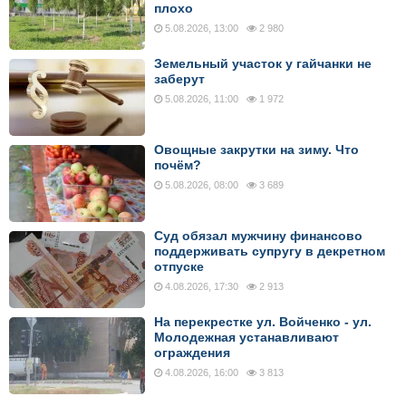
плохо
5.08.2026, 13:00
2 980
Земельный участок у гайчанки не
заберут
5.08.2026, 11:00
1 972
Овощные закрутки на зиму. Что
почём?
5.08.2026, 08:00
3 689
Суд обязал мужчину финансово
поддерживать супругу в декретном
отпуске
4.08.2026, 17:30
2 913
На перекрестке ул. Войченко - ул.
Молодежная устанавливают
ограждения
4.08.2026, 16:00
3 813