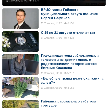
Сегодня, 17:00
2 334
ВРИО главы Гайского
муниципального округа назначен
Сергей Сафинов
Сегодня, 13:22
6 259
С 19 по 21 августа отключат газ
Сегодня, 13:00
2 131
Гражданская жена заблокировала
телефон и не держит связь с
родственниками потерявшегося
Евгения Киселева
Сегодня, 11:00
5 257
«Целебные травы везут охапками, а
зачем?»
Сегодня, 08:00
3 062
Гайчанка рассказала о забытом
тротуаре