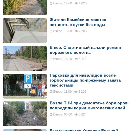
Вчера, 17:00
4 020
Жители Камейкино маются
четвертые сутки без воды
Вчера, 15:00
2 708
В пер. Спортивный начали ремонт
дорожного полотна
Вчера, 13:20
3 114
Парковка для инвалидов возле
горбольницы по-прежнему занята
таксистами
Вчера, 11:00
3 202
Возле ПНИ при демонтаже бордюров
повредили корни многолетних елей
Вчера, 08:00
3 624
Разыскивается Киселев Евгений