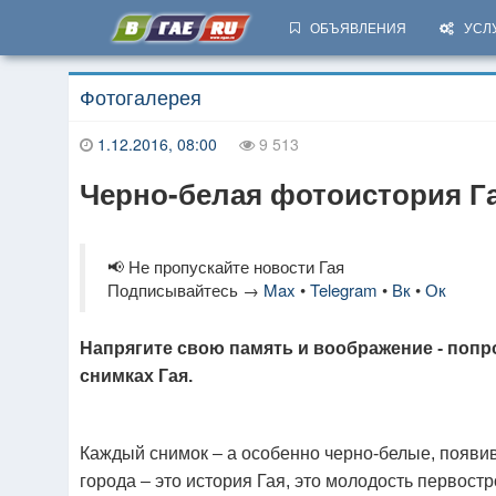
ОБЪЯВЛЕНИЯ
УСЛ
Фотогалерея
1.12.2016, 08:00
9 513
Черно-белая фотоистория Г
📢 Не пропускайте новости Гая
Подписывайтесь →
Max
•
Telegram
•
Вк
•
Ок
Напрягите свою память и воображение - попр
снимках Гая.
Каждый снимок – а особенно черно-белые, появи
города – это история Гая, это молодость первост