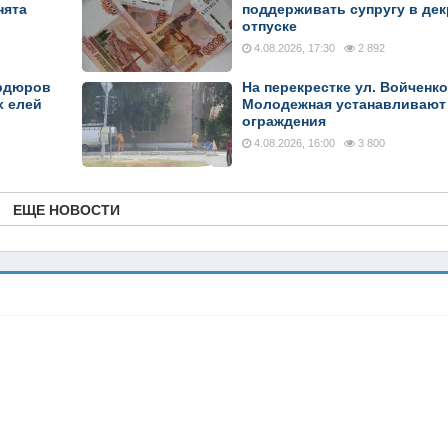
нята
поддерживать супругу в де
отпуске
4.08.2026, 17:30
2 892
ордюров
На перекрестке ул. Войченко 
х елей
Молодежная устанавливают
ограждения
4.08.2026, 16:00
3 800
ЕЩЕ НОВОСТИ