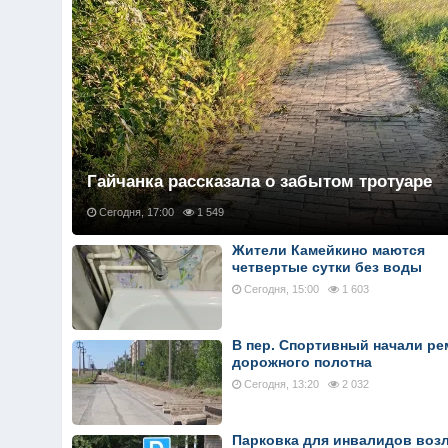
Гайчанка рассказала о забытом тротуаре
Сегодня, 17:00
1 549
Жители Камейкино маются
четвертые сутки без воды
Сегодня, 15:00
1 603
В пер. Спортивный начали ре
дорожного полотна
Сегодня, 13:20
2 032
Парковка для инвалидов воз