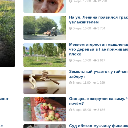
Вчера, 17:00
12 298
На ул. Ленина появился трак
увлажнителем
Вчера, 15:00
3 784
Меняем стереотип мышления
что деревья в Гае приживаю
плохо
Вчера, 13:00
2 917
Земельный участок у гайчан
заберут
Вчера, 11:00
1 929
монт
Овощные закрутки на зиму. 
почём?
Вчера, 08:00
3 656
ле
Суд обязал мужчину финанс