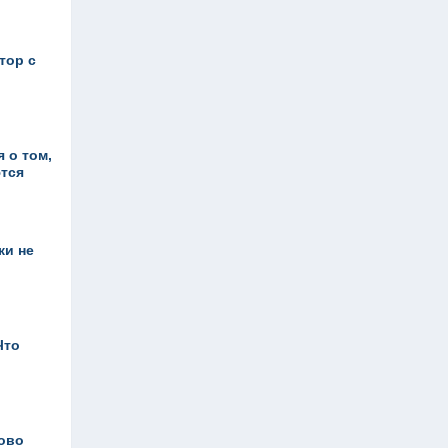
тор с
 о том,
тся
ки не
Что
ово