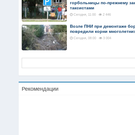
горбольницы по-прежнему за
таксистами
Сегодня, 11:00
2 446
Возле ПНИ при демонтаже б
повредили корни многолетни
Сегодня, 08:00
3 004
Рекомендации