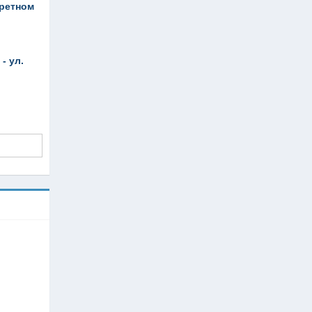
кретном
- ул.