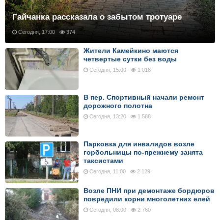
Гайчанка рассказала о забытом тротуаре
Сегодня, 17:00
374
Жители Камейкино маются
четвертые сутки без воды
Сегодня, 15:00
1 018
В пер. Спортивный начали ремонт
дорожного полотна
Сегодня, 13:20
1 588
Парковка для инвалидов возле
горбольницы по-прежнему занята
таксистами
Сегодня, 11:00
2 129
Возле ПНИ при демонтаже бордюров
повредили корни многолетних елей
Сегодня, 08:00
2 760