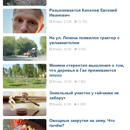
Разыскивается Киселев Евгений
Иванович
Вчера, 17:00
11 762
На ул. Ленина появился трактор с
увлажнителем
Вчера, 15:00
3 692
Меняем стереотип мышления о том,
что деревья в Гае приживаются
плохо
Вчера, 13:00
2 851
Земельный участок у гайчанки не
заберут
Вчера, 11:00
1 890
Овощные закрутки на зиму. Что
почём?