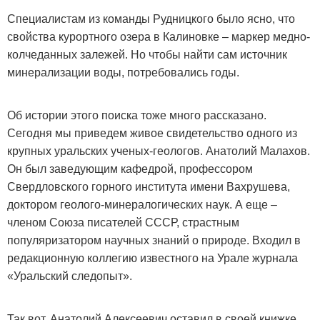
Специалистам из команды Рудницкого было ясно, что
свойства курортного озера в Калиновке – маркер медно-
колчеданных залежей. Но чтобы найти сам источник
минерализации воды, потребовались годы.
Об истории этого поиска тоже много рассказано.
Сегодня мы приведем живое свидетельство одного из
крупных уральских ученых-геологов. Анатолий Малахов.
Он был заведующим кафедрой, профессором
Свердловского горного института имени Вахрушева,
доктором геолого-минералогических наук. А еще –
членом Союза писателей СССР, страстным
популяризатором научных знаний о природе. Входил в
редакционную коллегию известного на Урале журнала
«Уральский следопыт».
Так вот, Анатолий Алексеевич оставил в своей книжке