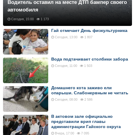
Водитель оставил на месте ДТП бампер своего
автомобиля
Сегодня, 15:00
1 173
Гай отмечает День физкультурника
Сегодня, 13:00
1 807
Вода подтачивает столбики забора
Сегодня, 11:00
1 503
Домашнего кота заживо ели
опарыши. Слабонервным не читать
Сегодня, 08:00
2 586
В актовом зале официально
представили врип главы
администрации Гайского округа
Вчера, 17:00
7 095