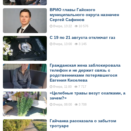
ВРИО главы Гайского
муниципального округа назначен
Сергей Сафинов
Вчера, 13:22
10 576
С 19 по 21 августа отключат газ
Вчера, 13:00
3 145
Гражданская жена заблокировала
телефон и не держит связь с
родственниками потерявшегося
Евгения Киселева
Вчера, 11:00
7 717
«Целебные травы везут охапками, а
зачем?»
Вчера, 08:00
3 708
Гайчанка рассказала о забытом
тротуаре