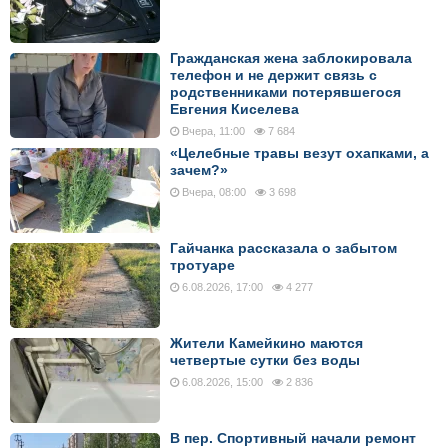
Гражданская жена заблокировала
телефон и не держит связь с
родственниками потерявшегося
Евгения Киселева
Вчера, 11:00
7 684
«Целебные травы везут охапками, а
зачем?»
Вчера, 08:00
3 698
Гайчанка рассказала о забытом
тротуаре
6.08.2026, 17:00
4 277
Жители Камейкино маются
четвертые сутки без воды
6.08.2026, 15:00
2 836
В пер. Спортивный начали ремонт