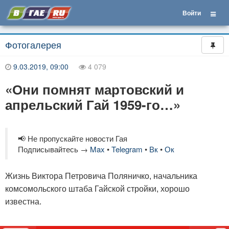
Войти
Фотогалерея
9.03.2019, 09:00
4 079
«Они помнят мартовский и
апрельский Гай 1959-го…»
📢 Не пропускайте новости Гая
Подписывайтесь →
Max
•
Telegram
•
Вк
•
Ок
Жизнь Виктора Петровича Поляничко, начальника
комсомольского штаба Гайской стройки, хорошо
известна.