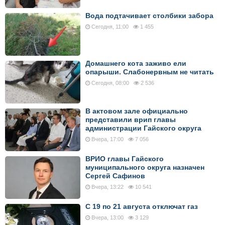
Вода подтачивает столбики забора
Сегодня, 11:00
1 455
Домашнего кота заживо ели
опарыши. Слабонервным не читать
Сегодня, 08:00
2 536
В актовом зале официально
представили врип главы
администрации Гайского округа
Вчера, 17:00
7 056
ВРИО главы Гайского
муниципального округа назначен
Сергей Сафинов
Вчера, 13:22
10 541
С 19 по 21 августа отключат газ
Вчера, 13:00
3 129