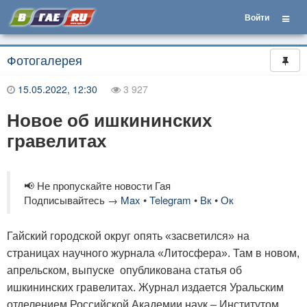
Войти
Фотогалерея
15.05.2022, 12:30
3 927
Новое об ишкининских
гравелитах
📢 Не пропускайте новости Гая
Подписывайтесь →
Max
•
Telegram
•
Вк
•
Ок
Гайский городской округ опять «засветился» на
страницах научного журнала «Литосфера». Там в новом,
апрельском, выпуске опубликована статья об
ишкининских гравелитах. Журнал издается Уральским
отделением Российской Академии наук – Институтом