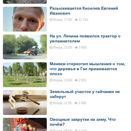
Разыскивается Киселев Евгений
Иванович
Вчера, 17:00
11 762
На ул. Ленина появился трактор с
увлажнителем
Вчера, 15:00
3 692
Меняем стереотип мышления о том,
что деревья в Гае приживаются
плохо
Вчера, 13:00
2 851
Земельный участок у гайчанки не
заберут
Вчера, 11:00
1 890
Овощные закрутки на зиму. Что
почём?
Вчера, 08:00
3 619