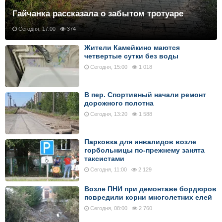
Гайчанка рассказала о забытом тротуаре
Сегодня, 17:00
374
Жители Камейкино маются
четвертые сутки без воды
Сегодня, 15:00
1 018
В пер. Спортивный начали ремонт
дорожного полотна
Сегодня, 13:20
1 588
Парковка для инвалидов возле
горбольницы по-прежнему занята
таксистами
Сегодня, 11:00
2 129
Возле ПНИ при демонтаже бордюров
повредили корни многолетних елей
Сегодня, 08:00
2 760