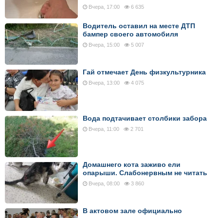
Вчера, 17:00
6 635
Водитель оставил на месте ДТП
бампер своего автомобиля
Вчера, 15:00
5 007
Гай отмечает День физкультурника
Вчера, 13:00
4 075
Вода подтачивает столбики забора
Вчера, 11:00
2 701
Домашнего кота заживо ели
опарыши. Слабонервным не читать
Вчера, 08:00
3 860
В актовом зале официально