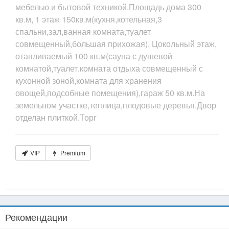
мебелью и бытовой техникой.Площадь дома 300
кв.м, 1 этаж 150кв.м(кухня,котельная,3
спальни,зал,ванная комната,туалет
совмещенный,большая прихожая). Цокольный этаж,
отапливаемый 100 кв.м(сауна с душевой
комнатой,туалет.комната отдыха совмещенный с
кухонной зоной,комната для хранения
овощей,подсобные помещения),гараж 50 кв.м.На
земельном участке,теплица,плодовые деревья.Двор
отделан плиткой.Торг
VIP
Premium
Рекомендации