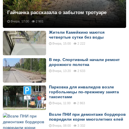
Гайчанка рассказала о забытом тротуаре
Вчера, 17:00
2 901
Жители Камейкино маются
четвертые сутки без воды
Вчера, 15:00
2 222
В пер. Спортивный начали ремонт
дорожного полотна
Вчера, 13:20
2 633
Парковка для инвалидов возле
горбольницы по-прежнему занята
таксистами
Вчера, 11:00
2 863
Возле ПНИ при демонтаже бордюров
повредили корни многолетних елей
Вчера, 08:00
3 332