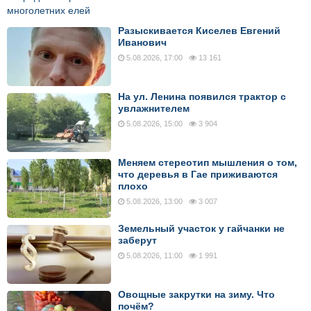
Разыскивается Киселев Евгений
Иванович
5.08.2026, 17:00
13 161
На ул. Ленина появился трактор с
увлажнителем
5.08.2026, 15:00
3 904
Меняем стереотип мышления о том,
что деревья в Гае приживаются
плохо
5.08.2026, 13:00
3 007
Земельный участок у гайчанки не
заберут
5.08.2026, 11:00
1 991
Овощные закрутки на зиму. Что
почём?